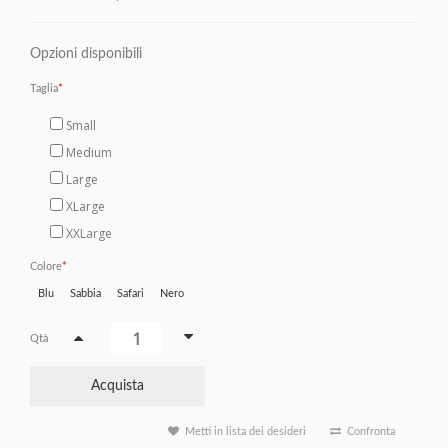
Opzioni disponibili
Taglia
Small
Medium
Large
XLarge
XXLarge
Colore
Blu
Sabbia
Safari
Nero
Qtà
Acquista
Metti in lista dei desideri
Confronta