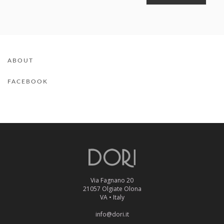
ABOUT
FACEBOOK
Via Fagnano 20
21057 Olgiate Olona
VA • Italy
info@dori.it