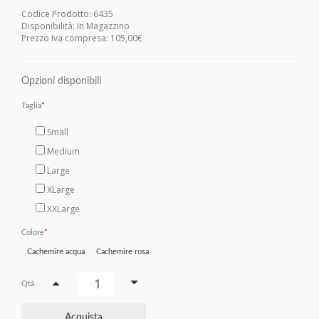
Codice Prodotto: 6435
Disponibilità: In Magazzino
Prezzo Iva compresa: 105,00€
Opzioni disponibili
Taglia
Small
Medium
Large
XLarge
XXLarge
Colore
Cachemire acqua
Cachemire rosa
Qtà
Acquista